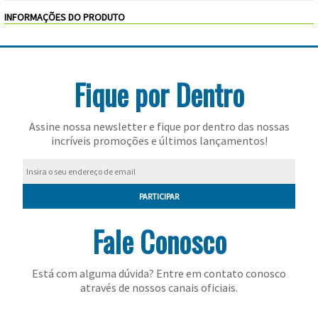
Feminino
Shorts
Viseiras
Para
INFORMAÇÕES DO PRODUTO
Volkl
Chaveiros
Cordas
Masculino
Bolas
Wilson
Chumbos
Cordas
Infantil
Fique por Dentro
Yonex
Cushion
Para
New
Grips
Conforto
Fita
Para
Assine nossa newsletter e fique por dentro das nossas
Balance
incríveis promoções e últimos lançamentos!
Protetora
Durabilidade
Livros
Para
Potência
Munhequeiras
PARTICIPAR
Overgrips
Fale Conosco
Power
Está com alguma dúvida? Entre em contato conosco
Ball
através de nossos canais oficiais.
Pressurizador
de