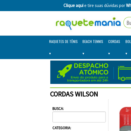
Clique aqui
e tire suas dúvidas por
Wh
RAQUETES DE TÊNIS
BEACH TENNIS
CORDAS
BOL
CORDAS WILSON
BUSCA:
CATEGORIA: