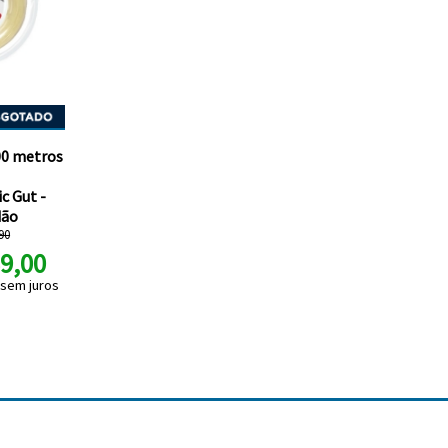
00 metros
c Gut -
dão
90
9,00
sem juros