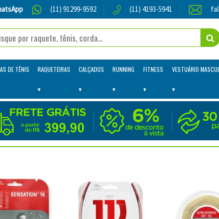
atsApp
(11) 91299-9592
(11) 4193-5941
fa
AS DE TÊNIS
RAQUETEIRAS
CALÇADOS
RUNNING
FITNESS
VESTUÁRIO MASCU