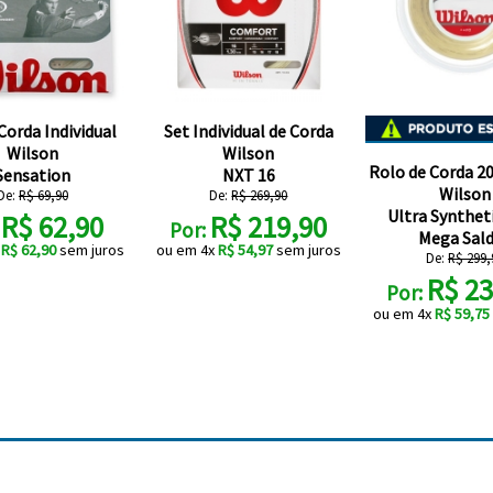
Corda Individual
Set Individual de Corda
Wilson
Wilson
Rolo de Corda 2
Sensation
NXT 16
Wilson
De:
R$ 69,90
De:
R$ 269,90
Ultra Syntheti
R$ 62,90
R$ 219,90
:
Por:
Mega Sal
x
R$ 62,90
sem juros
ou em 4x
R$ 54,97
sem juros
De:
R$ 299,
R$ 23
Por:
ou em 4x
R$ 59,75