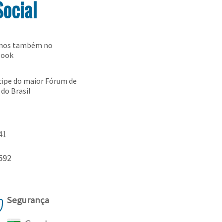
Social
-nos também no
book
cipe do maior Fórum de
 do Brasil
41
592
Segurança