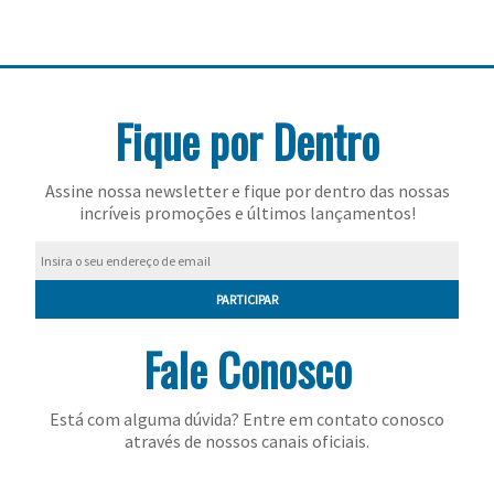
Feminino
Shorts
Viseiras
Para
Volkl
Chaveiros
Cordas
Masculino
Bolas
Wilson
Chumbos
Cordas
Infantil
Fique por Dentro
Yonex
Cushion
Para
New
Grips
Conforto
Fita
Para
Assine nossa newsletter e fique por dentro das nossas
incríveis promoções e últimos lançamentos!
Balance
Protetora
Durabilidade
Livros
Para
Potência
Munhequeiras
PARTICIPAR
Overgrips
Fale Conosco
Power
Está com alguma dúvida? Entre em contato conosco
Ball
através de nossos canais oficiais.
Pressurizador
de