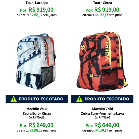
Head
Cordas
Tour - Laranja
Tour - Cinza
VESTUÁRIO
Volkl
Masculinos
Masculino
R$ 919,00
R$ 919,00
Calçados
Por:
Por:
Duplas
Babolat
Raqueteiras
Luxilon
ou em 6x
R$ 153,17
sem juros
ou em 6x
R$ 153,17
sem juros
Cordas
MASCULINO
VESTUÁRIO
Camisetas
Wilson
Femininos
Feminino
Triplas
Diadora
Prince
FEMININO
ACESSÓRIOS
Cordas
Calças
Jaquetas
Yonex
Joma
ProKennex
OUTLET
e
Anti
Cordas
Camisetas
Meias
Iniciante
K-
Shorts
Vibradores
Sigma
Raquetes
e
Anti-
Cordas
/
Vestuário
Shorts
Para
Swiss
Lacoste
Camisas
transpirantes
Signum
Calçados
Intermediário
Infantil
Bandanas
Cordas
e
Controle
Jaquetas
Vestuário
Para
Nike
Pro
Solinco
Vestuário
Bermudas
e
Bate
Cordas
Infantil
Potência
Regatas
Infantil
Prince
Agasalhos
Forte
Tecnifibre
Demais
Bolas
Cordas
/
Saias
Mochila Volkl
Mochila Volkl
Wilson
Zebra Euro - Cinza
Zebra Euro - Vermelho Lava
Produtos
Toalson
De:
R$ 799,99
De:
R$ 799,99
Junior
e
Bonés
Cordas
Vestuário
R$ 649,00
R$ 649,00
Por:
Por:
Yonex
ou em 6x
R$ 108,17
sem juros
ou em 6x
R$ 108,17
sem juros
Saia-
e
Unique
feminino
Cesto
Cordas