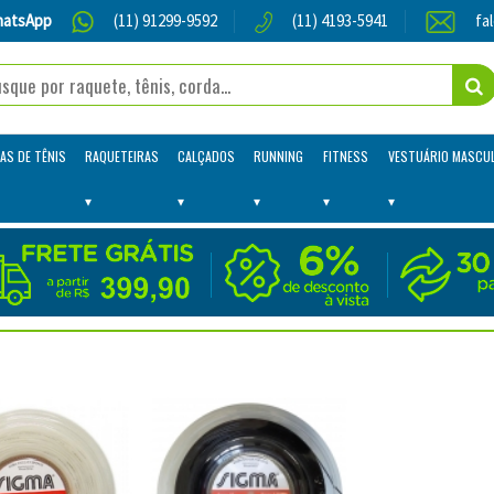
atsApp
(11) 91299-9592
(11) 4193-5941
fa
AS DE TÊNIS
RAQUETEIRAS
CALÇADOS
RUNNING
FITNESS
VESTUÁRIO MASCU