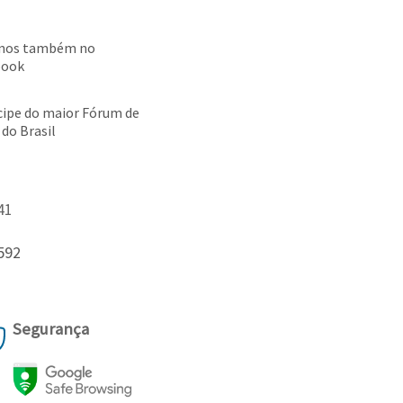
-nos também no
book
cipe do maior Fórum de
 do Brasil
41
592
Segurança