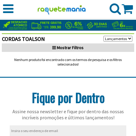
CADASTRE-
SE
ENTRE
CORDAS TOALSON
MEUS
RAQUETES
Mostrar
Filtros
PEDIDOS
DE
BEACH
Babolat
Nenhum produto foi encontrado com os termos de pesquisa e os filtros
BUSCA:
selecionados!
TÊNIS
TENNIS
CORDAS
Raquetes
Dunlop
CATEGORIA:
BOLAS
e
Cordas
Vestuário
Todos selecionados
Head
Fique por Dentro
DE
RAQUETEIRAS
MARCA:
Acessórios
Babolat
Todas
Masculino
Cordas
Vestuário
Hello
Todos selecionados
TÊNIS
CALÇADOS
as
Mochilas
Gamma
PREÇO:
Feminino
Cordas
Assine nossa newsletter e fique por dentro das nossas
Kitty
Prince
incríveis promoções e últimos lançamentos!
RUNNING
Marcas
e
Adidas
Raqueteiras
Gioco
Cordas
ProKennex
FITNESS
Bolsas
Calçados
Asics
Raqueteiras