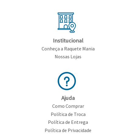
Feminino
Shorts
Viseiras
Para
Volkl
Chaveiros
Cordas
Masculino
Bolas
Wilson
Chumbos
Cordas
Infantil
Yonex
Cushion
Para
Institucional
New
Conheça a Raquete Mania
Grips
Conforto
Fita
Para
Nossas Lojas
Balance
Protetora
Durabilidade
Livros
Para
Potência
Munhequeiras
Overgrips
Ajuda
Como Comprar
Power
Política de Troca
Ball
Política de Entrega
Pressurizador
Política de Privacidade
de