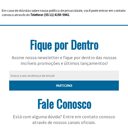
Head
Cordas
VESTUÁRIO
Volkl
Masculinos
Masculino
Calçados
Duplas
Em caso de dúvidas sobre nossa política de privacidade, você pode entrar em contato
Babolat
Raqueteiras
Luxilon
conosco através do
Telefone: (55 11) 4193-5941
.
Cordas
MASCULINO
VESTUÁRIO
Camisetas
Wilson
Femininos
Feminino
Triplas
Diadora
Prince
FEMININO
ACESSÓRIOS
Cordas
Calças
Jaquetas
Yonex
Joma
Fique por Dentro
ProKennex
OUTLET
e
Anti
Cordas
Camisetas
Meias
Iniciante
K-
Shorts
Vibradores
Sigma
Raquetes
e
Anti-
Cordas
Assine nossa newsletter e fique por dentro das nossas
/
Vestuário
Shorts
Para
Swiss
incríveis promoções e últimos lançamentos!
Lacoste
Camisas
transpirantes
Signum
Calçados
Intermediário
Infantil
Bandanas
Cordas
e
Controle
Jaquetas
Vestuário
Para
Nike
Pro
Solinco
Vestuário
Bermudas
e
Bate
Cordas
Infantil
Potência
Regatas
PARTICIPAR
Infantil
Prince
Agasalhos
Forte
Tecnifibre
Demais
Bolas
Cordas
Fale Conosco
/
Saias
Wilson
Produtos
Toalson
Junior
e
Bonés
Cordas
Vestuário
Está com alguma dúvida? Entre em contato conosco
Yonex
Saia-
e
Unique
através de nossos canais oficiais.
feminino
Cesto
Cordas