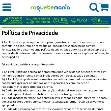
CADASTRE-
SE
ENTRE
Política de Privacidade
MEUS
RAQUETES
A Tivolli Sports se preocupa com a segurança na transmissão de informações para
PEDIDOS
DE
BEACH
garantir-lhe a segurança necessária ao longo do nosso processo de compra.
Babolat
Por essa razão, adotamos uma política de privacidade que visa a total preservação
de sua identidade e seus dados pessoais durante a sua compra e após a confirmação
TÊNIS
TENNIS
CORDAS
Raquetes
de seu pedido.
Dunlop
Esta política considera os seguintes pontos:
BOLAS
e
Cordas
Vestuário
Head
1-) A Tivolli Sports não aluga, não empresta e não vende dados de seus clientes com
DE
RAQUETEIRAS
nenhuma outra empresa com a finalidade de comercialização de produtos.
Acessórios
Babolat
Todas
Masculino
Cordas
2-) A Tivolli Sports pode eventualmente compartilhar seus dados com os fabricantes
Vestuário
Hello
dos produtos por você adquiridos, apenas para fins de comunicação e
TÊNIS
CALÇADOS
as
relacionamento entre empresa e cliente.
Mochilas
Gamma
Feminino
Cordas
3-) Dados totalizados, sem caracterização individual, eventualmente podem ser
Kitty
Prince
fornecidos para efeito de estatística e medição de tráfego no site.
RUNNING
Marcas
e
Adidas
4-) Dados podem ser fornecidos à órgão de investigação estadual ou federal no caso
Raqueteiras
Gioco
Cordas
de suspeita de fraude ou crime, mediante solicitação formal recebida pelos meios
ProKennex
apropriados.
FITNESS
Bolsas
Calçados
Asics
5-) Dados de cobrança dos clientes não são armazenados nos servidores Internet.
Raqueteiras