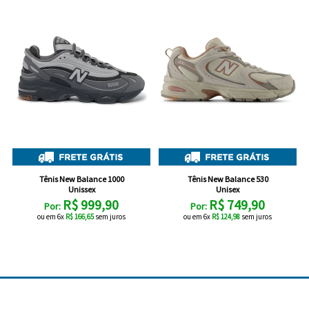
Feminino
Shorts
Viseiras
Para
Volkl
Chaveiros
Cordas
Masculino
Bolas
Wilson
Chumbos
Cordas
Infantil
Yonex
Cushion
Para
New
Grips
Conforto
Fita
Para
Balance
Protetora
Durabilidade
Livros
Para
Potência
Tênis New Balance 1000
Tênis New Balance 530
Munhequeiras
Unissex
Unisex
R$ 999,90
R$ 749,90
Por:
Por:
Overgrips
ou em 6x
R$ 166,65
sem juros
ou em 6x
R$ 124,98
sem juros
Power
Ball
Pressurizador
de