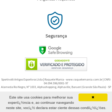
Segurança
Sportivolli Artigos Esportivos Ltda | Raquete Mania - www.raquetemania.com.br | CNPJ:
04.094.596/0001-97
Alameda Rio Negro, Nº 1033, Alphashopping, Alphaville, Barueri (Grande São Paulo) - SP
Copyright © 2008-2026 - Raquete Mania - Todos os direitos reservados.
Este site usa cookies para melhorar sua
✖
experiï¿½ncia e, ao continuar navegando
(11) 91299-9592
neste site, vocï¿½ declara estar ciente dessas condiï¿½ï¿½es.