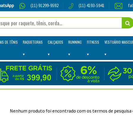
atsApp
(11) 91299-9592
(11) 4193-5941
fa
AS DE TÊNIS
RAQUETEIRAS
CALÇADOS
RUNNING
FITNESS
VESTUÁRIO MASCU
Nenhum produto foi encontrado com os termos de pesquisa e 