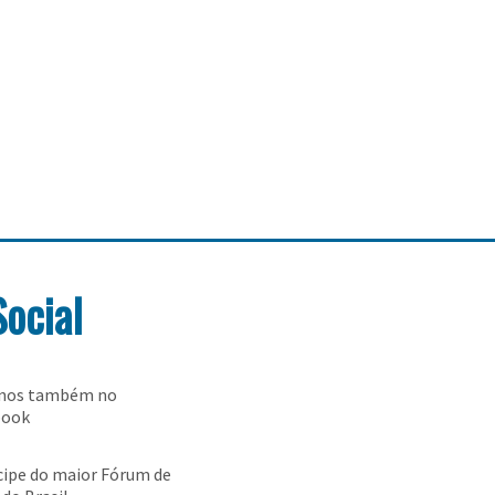
Social
-nos também no
book
cipe do maior Fórum de