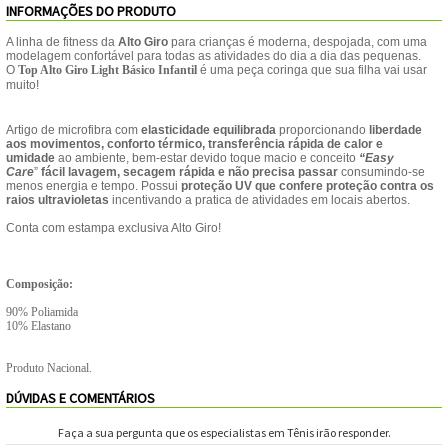
INFORMAÇÕES DO PRODUTO
Feminino
Shorts
Viseiras
Para
Volkl
Chaveiros
Cordas
A linha de fitness da
Alto Giro
para crianças é moderna, despojada, com uma
modelagem confortável para todas as atividades do dia a dia das pequenas.
Masculino
Bolas
Wilson
O
Top Alto Giro Light Básico Infantil
é uma peça coringa que sua filha
vai usar
Chumbos
Cordas
muito!
Infantil
Yonex
Cushion
Para
Artigo de microfibra com
elasticidade equilibrada
proporcionando
liberdade
aos movimentos, conforto térmico, transferência rápida de calor e
New
umidade
ao ambiente, bem-estar devido toque macio e conceito
“Easy
Grips
Conforto
Fita
Para
Care
”
fácil lavagem, secagem rápida e não precisa passar
consumindo-se
menos energia e tempo. Possui
proteção UV que confere proteção contra os
Balance
raios ultravioletas
incentivando a pratica de atividades em locais abertos.
Protetora
Durabilidade
Livros
Para
Conta com estampa exclusiva Alto Giro!
Potência
Munhequeiras
Composição:
Overgrips
90% Poliamida
10% Elastano
Power
Produto Nacional.
DÚVIDAS E COMENTÁRIOS
Ball
Pressurizador
Faça a sua pergunta que os especialistas em Tênis irão responder.
de