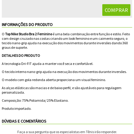
Feminino
Shorts
Viseiras
Para
Volkl
Chaveiros
Cordas
Masculino
Bolas
Wilson
Chumbos
Cordas
INFORMAÇÕES DO PRODUTO
Infantil
O
Top Nike Studio Bra 2 Feminino
é uma bela combinação entre função e estilo. Feito
Yonex
Cushion
Para
com design cruzado nas costas criando um look feminino e um caimento seguro, o
tecido nano-grip ajuda na execução dos movimentos durante inversões dando 360
New
graus de suporte.
Grips
Conforto
Fita
Para
DETALHES DO PRODUTO
Balance
Protetora
Durabilidade
A tecnologia Dri-FIT ajuda a manter você seca e confortável.
Livros
Para
O tecido interno nano-grip ajuda na execução dos movimentos durante inversões.
Potência
Munhequeiras
O modelo com gola redonda aberta proporciona um visual feminino.
As alças elásticas são macias e de baixo perfil, e são ajustáveis para regulagem
personalizada.
Overgrips
Composição: 75% Poliamida/ 25% Elastano.
Power
Produto importado.
Ball
DÚVIDAS E COMENTÁRIOS
Pressurizador
Faça a sua pergunta que os especialistas em Tênis irão responder.
de