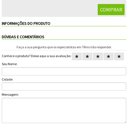
Feminino
Shorts
Viseiras
Para
Volkl
Chaveiros
Cordas
Masculino
Bolas
Wilson
Chumbos
Cordas
INFORMAÇÕES DO PRODUTO
Infantil
Yonex
Cushion
Para
DÚVIDAS E COMENTÁRIOS
New
Grips
Conforto
Faça a sua pergunta que os especialistas em Tênis irão responder.
Fita
Para
Balance
Conhece o produto? Deixe aqui a sua avaliação:
Protetora
Durabilidade
Livros
Para
Seu Nome:
Potência
Munhequeiras
Cidade:
Overgrips
Mensagem:
Power
Ball
Pressurizador
de