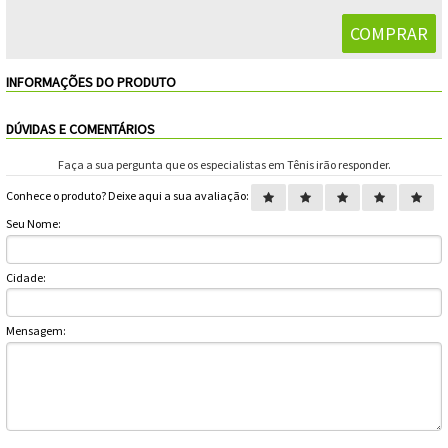
Feminino
Shorts
Viseiras
Para
Volkl
Chaveiros
Cordas
Masculino
Bolas
Wilson
Chumbos
Cordas
INFORMAÇÕES DO PRODUTO
Infantil
Yonex
Cushion
Para
DÚVIDAS E COMENTÁRIOS
New
Grips
Conforto
Faça a sua pergunta que os especialistas em Tênis irão responder.
Fita
Para
Balance
Conhece o produto? Deixe aqui a sua avaliação:
Protetora
Durabilidade
Livros
Para
Seu Nome:
Potência
Munhequeiras
Cidade:
Overgrips
Mensagem:
Power
Ball
Pressurizador
de