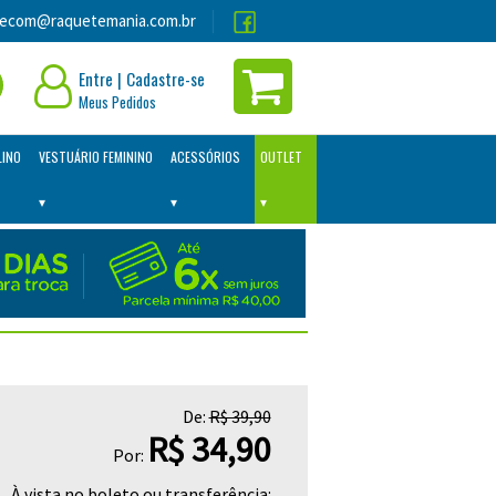
lecom@raquetemania.com.br
Entre
|
Cadastre-se
Meus Pedidos
LINO
VESTUÁRIO FEMININO
ACESSÓRIOS
OUTLET
De:
R$ 39,90
R$ 34,90
Por:
À vista no boleto ou transferência: