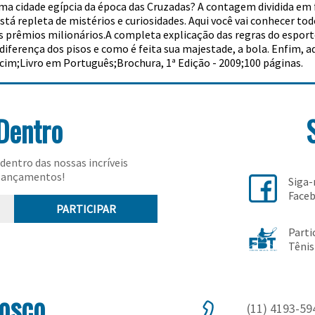
 uma cidade egípcia da época das Cruzadas? A contagem dividida e
stá repleta de mistérios e curiosidades. Aqui você vai conhecer to
s prêmios milionários.A completa explicação das regras do esporte
ferença dos pisos e como é feita sua majestade, a bola. Enfim, a
lcim;Livro em Português;Brochura, 1ª Edição - 2009;100 páginas.
Dentro
dentro das nossas incríveis
lançamentos!
Siga
Face
PARTICIPAR
Parti
Tênis
nosco
(11) 4193-59