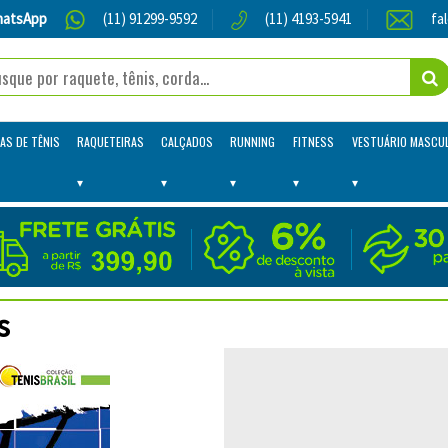
atsApp
(11) 91299-9592
(11) 4193-5941
fa
AS DE TÊNIS
RAQUETEIRAS
CALÇADOS
RUNNING
FITNESS
VESTUÁRIO MASCU
s