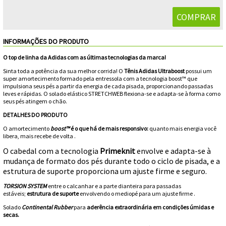
Feminino
Shorts
Viseiras
Para
Volkl
Chaveiros
Cordas
Masculino
Bolas
Wilson
Chumbos
Cordas
INFORMAÇÕES DO PRODUTO
Infantil
O top de linha da Adidas com as últimas tecnologias da marca!
Yonex
Cushion
Para
Sinta toda a potência da sua melhor corrida! O
Tênis Adidas Ultraboost
possui um
New
super amortecimento formado pela entressola com a tecnologia boost™ que
Grips
Conforto
Fita
impulsiona seus pés a partir da energia de cada pisada, proporcionando passadas
Para
leves e rápidas. O solado elástico STRETCHWEB flexiona-se e adapta-se à forma como
Balance
seus pés atingem o chão.
Protetora
Durabilidade
Livros
Para
DETALHES DO PRODUTO
O amortecimento
boost™
é o que há de mais responsivo:
quanto mais energia você
Potência
Munhequeiras
libera, mais recebe de volta .
O cabedal com a tecnologia
Primeknit
envolve e adapta-se à
Overgrips
mudança de formato dos pés durante todo o ciclo de pisada, e a
estrutura de suporte proporciona um ajuste firme e seguro.
Power
TORSION SYSTEM
entre o calcanhar e a parte dianteira para passadas
estáveis;
estrutura de suporte
envolvendo o mediopé para um ajuste firme .
Ball
Pressurizador
Solado
Continental Rubber
para
aderência extraordinária em condições úmidas e
secas.
de