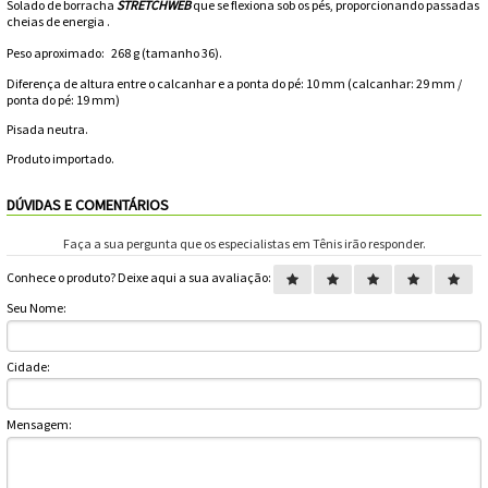
Toalhas
Solado de borracha
STRETCHWEB
que se flexiona sob os pés, proporcionando passadas
cheias de energia .
Bolas
Peso aproximado:
268 g (tamanho 36).
Diferença de altura entre o calcanhar e a ponta do pé: 10 mm (calcanhar: 29 mm /
ponta do pé: 19 mm)
Pisada neutra.
Produto importado.
DÚVIDAS E COMENTÁRIOS
Faça a sua pergunta que os especialistas em Tênis irão responder.
Conhece o produto? Deixe aqui a sua avaliação:
Seu Nome:
Cidade:
Mensagem: