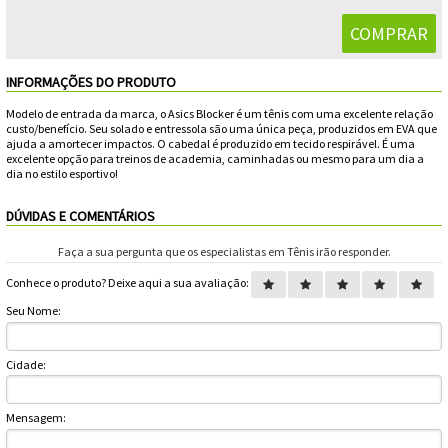
Feminino
Shorts
Viseiras
Para
Volkl
Chaveiros
Cordas
Masculino
Bolas
Wilson
Chumbos
Cordas
INFORMAÇÕES DO PRODUTO
Infantil
Modelo de entrada da marca, o Asics Blocker é um tênis com uma excelente relação
Yonex
Cushion
Para
custo/benefício. Seu solado e entressola são uma única peça, produzidos em EVA que
ajuda a amortecer impactos. O cabedal é produzido em tecido respirável. É uma
New
excelente opção para treinos de academia, caminhadas ou mesmo para um dia a
Grips
Conforto
Fita
Para
dia no estilo esportivo!
Balance
Protetora
Durabilidade
DÚVIDAS E COMENTÁRIOS
Livros
Para
Faça a sua pergunta que os especialistas em Tênis irão responder.
Potência
Munhequeiras
Conhece o produto? Deixe aqui a sua avaliação:
Seu Nome:
Overgrips
Power
Cidade:
Ball
Pressurizador
Mensagem:
de