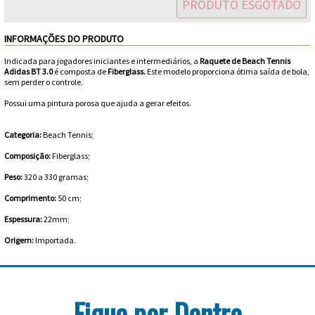
PRODUTO ESGOTADO
Feminino
Shorts
Viseiras
Para
Volkl
Chaveiros
Cordas
INFORMAÇÕES DO PRODUTO
Masculino
Bolas
Wilson
Chumbos
Cordas
Indicada para jogadores iniciantes e intermediários, a
Raquete de Beach Tennis
Adidas BT 3.0
é composta de
Fiberglass.
Este modelo proporciona ótima saída de bola,
Infantil
sem perder o controle.
Yonex
Cushion
Para
Possui uma pintura porosa que ajuda a gerar efeitos.
New
Grips
Conforto
Fita
Para
Categoria:
Beach Tennis;
Balance
Protetora
Durabilidade
Livros
Para
Composição:
Fiberglass;
Peso:
320 a 330 gramas;
Potência
Munhequeiras
Comprimento:
50 cm;
Overgrips
Espessura:
22mm;
Origem:
Importada.
Power
Ball
Pressurizador
Fique por Dentro
de