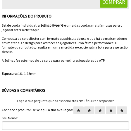
Feminino
Shorts
Viseiras
Para
Volkl
Chaveiros
Cordas
INFORMAÇÕES DO PRODUTO
Masculino
Bolas
Wilson
Chumbos
Cordas
Set de corda individual, a
Solinco Hyper G
é uma das cordas mais famosas para o
jogador obter o efeito Spin.
Infantil
Yonex
Cushion
Para
Composta de co-poliéster com formato quadriculado usa o que há de mais moderno
em materiais e design para oferecer aos jogadores uma ótima performance. O
New
formato quadriculado, resulta em uma mordida excepcional na bola para a geração
Grips
Conforto
Fita
Para
de spin.
Balance
A Solinco fez este modelo de corda para os melhores jogadores da ATP.
Protetora
Durabilidade
Livros
Para
Espessura:
16L 1.25mm.
Potência
Munhequeiras
DÚVIDAS E COMENTÁRIOS
Overgrips
Faça a sua pergunta que os especialistas em Tênis irão responder.
Power
Conhece o produto? Deixe aqui a sua avaliação:
Ball
Seu Nome:
Pressurizador
de