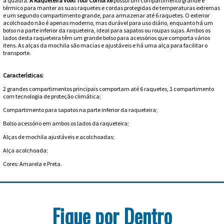
a quadra.
A Raqueteira Volkl Tour Combi X6
possui um compartimento grande e
Feminino
Shorts
Viseiras
térmico para manter as suas raquetes e cordas protegidas de temperaturas extremas
Para
Volkl
Chaveiros
Cordas
e um segundo compartimento grande, para armazenar até 6 raquetes. O exterior
acolchoado não é apenas moderno, mas durável para uso diário, enquanto há um
Masculino
bolso na parte inferior da raqueteira, ideal para sapatos ou roupas sujas. Ambos os
Bolas
Wilson
Chumbos
lados desta raqueteira têm um grande bolso para acessórios que comporta vários
Cordas
itens. As alças da mochila são macias e ajustáveis ​​e há uma alça para facilitar o
Infantil
transporte.
Yonex
Cushion
Para
Características:
New
Grips
Conforto
Fita
Para
2 grandes compartimentos principais comportam até 6 raquetes, 1 compartimento
Balance
com tecnologia de proteção climática;
Protetora
Durabilidade
Livros
Para
Compartimento para sapatos na parte inferior da raqueteira;
Bolso acessório em ambos os lados da raqueteira;
Potência
Munhequeiras
Alças de mochila ajustáveis ​​e acolchoadas;
Alça acolchoada;
Overgrips
Cores: Amarela e Preta.
Power
Ball
Pressurizador
Fique por Dentro
de