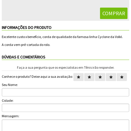
Feminino
Shorts
Viseiras
Para
Volkl
Chaveiros
Cordas
Masculino
Bolas
Wilson
Chumbos
Cordas
INFORMAÇÕES DO PRODUTO
Infantil
Yonex
Cushion
Para
Excelente custo x benefício, corda de qualidade da famosa linha Cyclone da Volkl.
A corda vem pré-cortada do rolo.
New
Grips
Conforto
Fita
Para
Balance
DÚVIDAS E COMENTÁRIOS
Protetora
Durabilidade
Livros
Para
Faça a sua pergunta que os especialistas em Tênis irão responder.
Potência
Conhece o produto? Deixe aqui a sua avaliação:
Munhequeiras
Seu Nome:
Overgrips
Cidade:
Power
Mensagem:
Ball
Pressurizador
de