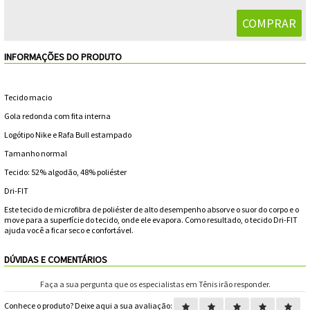
Feminino
Shorts
Viseiras
Para
Volkl
Chaveiros
Cordas
Masculino
Bolas
Wilson
Chumbos
Cordas
INFORMAÇÕES DO PRODUTO
Infantil
Yonex
Cushion
Para
Tecido macio
New
Grips
Conforto
Gola redonda com fita interna
Fita
Para
Balance
Logótipo Nike e Rafa Bull estampado
Protetora
Durabilidade
Livros
Para
Tamanho normal
Tecido: 52% algodão, 48% poliéster
Potência
Munhequeiras
Dri-FIT
Este tecido de microfibra de poliéster de alto desempenho absorve o suor do corpo e o
Overgrips
move para a superfície do tecido, onde ele evapora. Como resultado, o tecido Dri-FIT
ajuda você a ficar seco e confortável.
Power
DÚVIDAS E COMENTÁRIOS
Ball
Pressurizador
Faça a sua pergunta que os especialistas em Tênis irão responder.
Conhece o produto? Deixe aqui a sua avaliação:
de