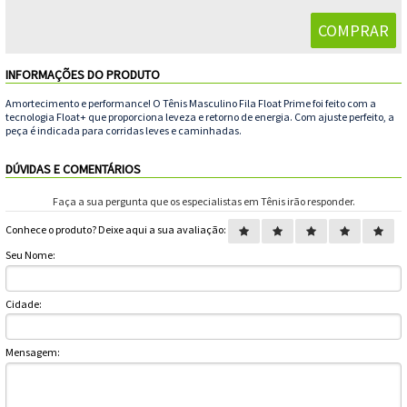
Feminino
Shorts
Viseiras
Para
Volkl
Chaveiros
Cordas
Masculino
Bolas
Wilson
Chumbos
Cordas
INFORMAÇÕES DO PRODUTO
Infantil
Amortecimento e performance! O Tênis Masculino Fila Float Prime foi feito com a
Yonex
Cushion
Para
tecnologia Float+ que proporciona leveza e retorno de energia. Com ajuste perfeito, a
peça é indicada para corridas leves e caminhadas.
New
Grips
Conforto
Fita
Para
DÚVIDAS E COMENTÁRIOS
Balance
Protetora
Durabilidade
Livros
Para
Faça a sua pergunta que os especialistas em Tênis irão responder.
Conhece o produto? Deixe aqui a sua avaliação:
Potência
Munhequeiras
Seu Nome:
Overgrips
Cidade:
Power
Mensagem:
Ball
Pressurizador
de