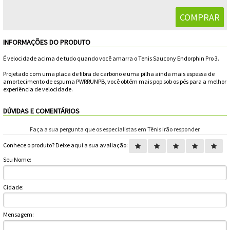
Feminino
Shorts
Viseiras
Para
Volkl
Chaveiros
Cordas
Masculino
Bolas
Wilson
Chumbos
Cordas
INFORMAÇÕES DO PRODUTO
Infantil
É velocidade acima de tudo quando você amarra o Tenis Saucony Endorphin Pro 3.
Yonex
Cushion
Para
Projetado com uma placa de fibra de carbono e uma pilha ainda mais espessa de
New
amortecimento de espuma PWRRUNPB, você obtém mais pop sob os pés para a melhor
Grips
Conforto
Fita
Para
experiência de velocidade.
Balance
Protetora
Durabilidade
DÚVIDAS E COMENTÁRIOS
Livros
Para
Faça a sua pergunta que os especialistas em Tênis irão responder.
Potência
Munhequeiras
Conhece o produto? Deixe aqui a sua avaliação:
Seu Nome:
Overgrips
Power
Cidade:
Ball
Pressurizador
Mensagem:
de