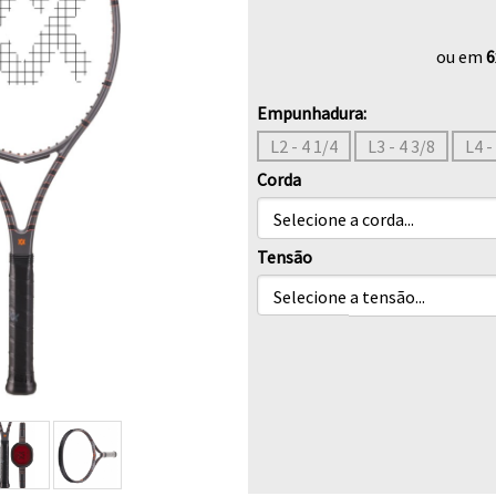
ou em
6
Empunhadura:
L2 - 4 1/4
L3 - 4 3/8
L4 -
Corda
Tensão