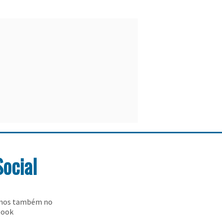
Social
-nos também no
book