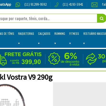
atsApp
(11) 91299-9592
(11) 4193-5941
fa
AS DE TÊNIS
RAQUETEIRAS
CALÇADOS
RUNNING
FITNESS
VESTUÁRIO MASCU
kl Vostra V9 290g