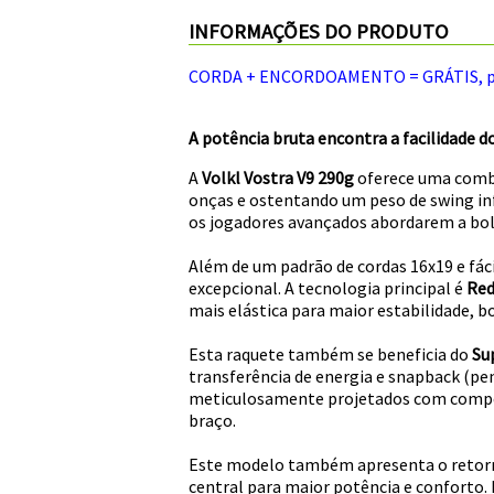
INFORMAÇÕES DO PRODUTO
CORDA + ENCORDOAMENTO = GRÁTIS, por 
A potência bruta encontra a facilidade d
A
Volkl Vostra V9 290g
oferece uma combi
onças e ostentando um peso de swing inf
os jogadores avançados abordarem a bola
Além de um padrão de cordas 16x19 e fá
excepcional. A tecnologia principal é
Red
mais elástica para maior estabilidade, bo
Esta raquete também se beneficia do
Su
transferência de energia e snapback (pen
meticulosamente projetados com compos
braço.
Este modelo também apresenta o retor
central para maior potência e conforto.