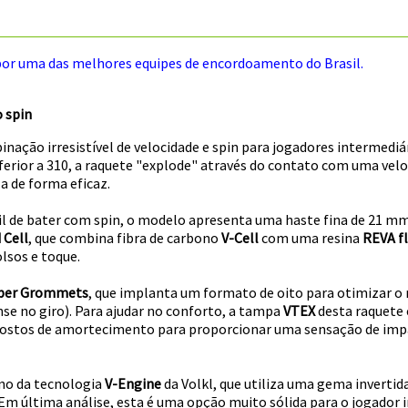
uma das melhores equipes de encordoamento do Brasil.
o spin
nação irresistível de velocidade e spin para jogadores intermedi
erior a 310, a raquete "explode" através do contato com uma velo
 de forma eficaz.
cil de bater com spin, o modelo apresenta uma haste fina de 21 
 Cell
, que combina fibra de carbono
V-Cell
com uma resina
REVA fl
lsos e toque.
per Grommets
, que implanta um formato de oito para otimizar o
se no giro). Para ajudar no conforto, a tampa
VTEX
desta raquete 
tos de amortecimento para proporcionar uma sensação de impa
no da tecnologia
V-Engine
da Volkl, que utiliza uma gema inverti
 Em última análise, esta é uma opção muito sólida para o jogador