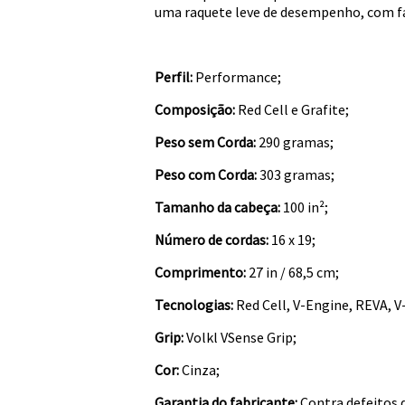
uma raquete leve de desempenho, com fac
Perfil:
Performance;
Composição:
Red Cell e Grafite;
Peso sem Corda:
290 gramas;
Peso com Corda:
303 gramas;
Tamanho da cabeça:
100 in²;
Número de cordas:
16 x 19;
Comprimento:
27 in / 68,5 cm;
Tecnologias:
Red Cell, V-Engine, REVA, V
Grip:
Volkl VSense Grip;
Cor:
Cinza;
Garantia do fabricante:
Contra defeitos d