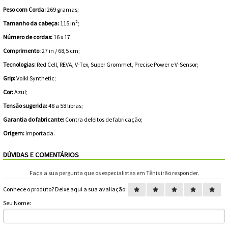
Peso com Corda:
269 gramas;
Tamanho da cabeça:
115 in²;
Número de cordas:
16 x 17;
Comprimento:
27 in / 68,5 cm;
Tecnologias:
Red Cell, REVA, V-Tex, Super Grommet, Precise Power e V-Sensor;
Grip:
Volkl Synthetic;
Cor:
Azul;
Tensão sugerida:
48 a 58 libras;
Garantia do fabricante:
Contra defeitos de fabricação;
Origem:
Importada.
DÚVIDAS E COMENTÁRIOS
Faça a sua pergunta que os especialistas em Tênis irão responder.
Conhece o produto? Deixe aqui a sua avaliação:
Seu Nome: