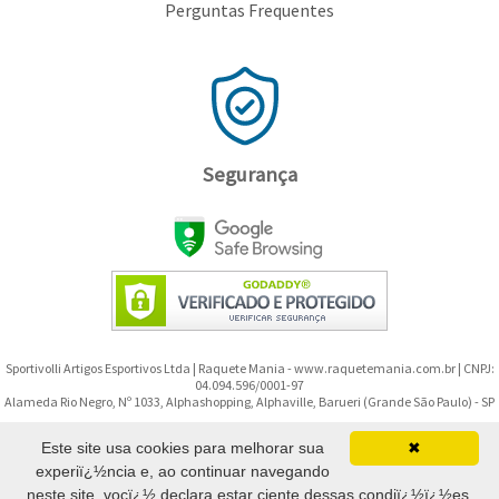
Perguntas Frequentes
Segurança
Sportivolli Artigos Esportivos Ltda | Raquete Mania - www.raquetemania.com.br | CNPJ:
04.094.596/0001-97
Alameda Rio Negro, Nº 1033, Alphashopping, Alphaville, Barueri (Grande São Paulo) - SP
Copyright © 2008-2026 - Raquete Mania - Todos os direitos reservados.
Este site usa cookies para melhorar sua
✖
experiï¿½ncia e, ao continuar navegando
(11) 91299-9592
neste site, vocï¿½ declara estar ciente dessas condiï¿½ï¿½es.