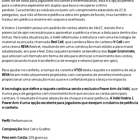
Além de ser ideal para jogadores iniciantes e intermediários, esta é a opção perfeita
Toalhas
para o veterano experiente em duplas que busca recuperar o ritmo
perdido.
Características notáveis ​​incluem um comprimento estendido de 27,8
Bolas
polegadas, que não só fornece potência extra em golpes de fundo, mas também se
traduz em potência enorme em saques e overheads.
A Vostra 1 também possui um padrão de cordas aberto de 16x17, dando-lhe o
potencial de spin necessário para aproveitar a potência e levar a bola para dentro das
linhas. Para esta atualização, a Volkl reformulou a estrutura com uma tecnologia de
material avançada chamada
Red Cell
, que combina fibra de carbono
V-Cell
com
uma resina
REVA
flexível, resultando em uma construção mais elástica para maior
estabilidade, encaixe e feel. Esta raquete também se beneficia dos
Super Grommets
,
que utilizam um formato em forma de oito para otimizar o movimento das cordas,
proporcionando maior transferência de energia e retorno (pense em spin).
Para ajudar no conforto, a tampa da coronha
VTEX
desta raquete e o sistema de alça
REVA
foram meticulosamente projetados com compostos de amortecimento para
proporcionar uma sensação mais suave e confortável para o braço no impacto.
A tecnologia que define a raquete continua sendo o exclusivo Power Arm da Volkl
, que
é uma peça de garganta com movimento livre que ancora as cordas principais
centrais. O resultado é maior absorção de choque e maior potência.
A Volkl Vostra 1
Power Arm é uma opção excelente para jogadores que desejam o máximo de potência
e conforto.
Perfil:
Performance;
Composição:
Red Cell e Grafite;
Peso sem Corda:
255 gramas;