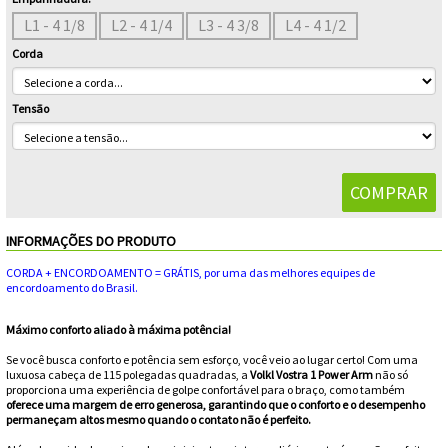
Feminino
Shorts
Viseiras
Para
Volkl
L1 - 4 1/8
L2 - 4 1/4
L3 - 4 3/8
L4 - 4 1/2
Chaveiros
Cordas
Corda
Masculino
Bolas
Wilson
Chumbos
Cordas
Infantil
Tensão
Yonex
Cushion
Para
New
Grips
Conforto
Fita
Para
Balance
Protetora
Durabilidade
Livros
Para
INFORMAÇÕES DO PRODUTO
Potência
Munhequeiras
CORDA + ENCORDOAMENTO = GRÁTIS, por uma das melhores equipes de
encordoamento do Brasil.
Overgrips
Máximo conforto aliado à máxima potência!
Power
Se você busca conforto e potência sem esforço, você veio ao lugar certo! Com uma
luxuosa cabeça de 115 polegadas quadradas, a
Volkl Vostra 1 Power Arm
não só
proporciona uma experiência de golpe confortável para o braço, como também
Ball
Pressurizador
oferece uma margem de erro generosa, garantindo que o conforto e o desempenho
permaneçam altos mesmo quando o contato não é perfeito.
de