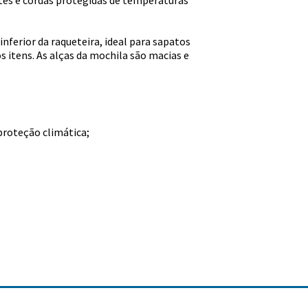
es e cordas protegidas de temperaturas
nferior da raqueteira, ideal para sapatos
 itens. As alças da mochila são macias e
roteção climática;