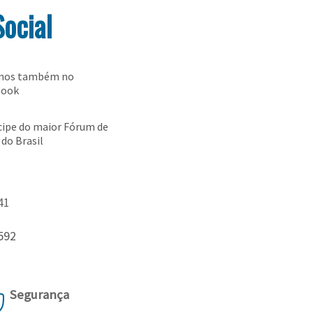
Social
-nos também no
book
cipe do maior Fórum de
 do Brasil
41
592
Segurança