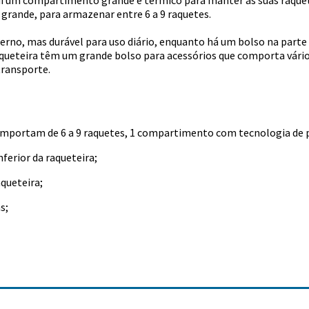
i um compartimento grande e térmico para manter as suas raquet
ande, para armazenar entre 6 a 9 raquetes.
no, mas durável para uso diário, enquanto há um bolso na parte i
aqueteira têm um grande bolso para acessórios que comporta vários
 transporte.
mportam de 6 a 9 raquetes, 1 compartimento com tecnologia de p
erior da raqueteira;
queteira;
s;