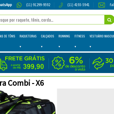
atsApp
(11) 91299-9592
(11) 4193-5941
fa
AS DE TÊNIS
RAQUETEIRAS
CALÇADOS
RUNNING
FITNESS
VESTUÁRIO MASCU
ra Combi - X6