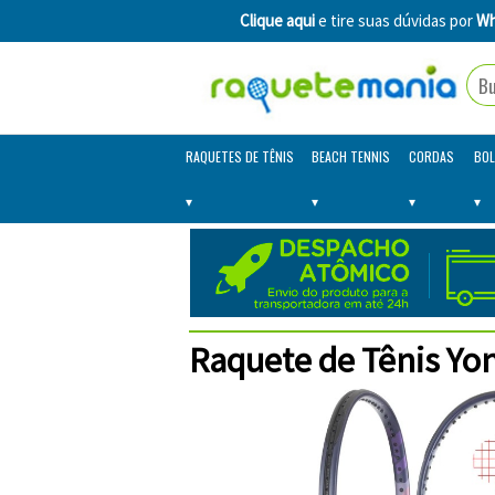
Clique aqui
e tire suas dúvidas por
Wh
RAQUETES DE TÊNIS
BEACH TENNIS
CORDAS
BOL
Raquete de Tênis Yo