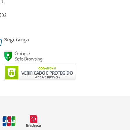
41
592
Segurança