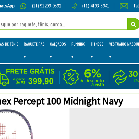
atsApp
(11) 91299-9592
(11) 4193-5941
fa
AS DE TÊNIS
RAQUETEIRAS
CALÇADOS
RUNNING
FITNESS
VESTUÁRIO MASCU
nex Percept 100 Midnight Navy