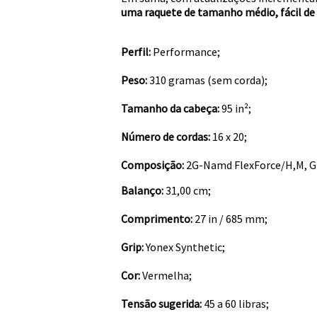
uma raquete de tamanho médio, fácil de 
Perfil:
Performance;
Peso:
310 gramas (sem corda);
Tamanho da cabeça:
95 in²;
Número de cordas:
16 x 20;
Composição:
2G-Namd FlexForce/H,M, Gr
Balanço:
31,00 cm;
Comprimento:
27 in / 685 mm;
Grip:
Yonex Synthetic;
Cor:
Vermelha;
Tensão sugerida:
45 a 60 libras;