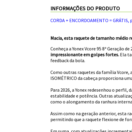
INFORMAÇÕES DO PRODUTO
CORDA + ENCORDOAMENTO = GRÁTIS, por 
Macia, esta raquete de tamanho médio r
Conheça a Yonex Vcore 95 8ª Geração de 
impressionante em golpes fortes.
Ela ta
feedback da bola.
Como outras raquetes da família Vcore, a
ISOMÉTRICO da cabeça proporciona uma
Para 2026, a Yonex redesenhou o perfil
estabilidade e potência. Outras atuali
como o alongamento da ranhura interna n
Assim como na geração anterior, esta raq
permitindo que a raquete flexione de fo
Em suma, com atualizações incrementais