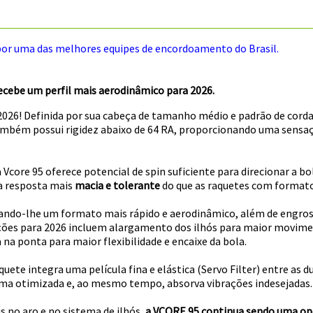
uma das melhores equipes de encordoamento do Brasil.
ecebe um perfil mais aerodinâmico para 2026.
2026! Definida por sua cabeça de tamanho médio e padrão de corda
mbém possui rigidez abaixo de 64 RA, proporcionando uma sensaç
 Vcore 95 oferece potencial de spin suficiente para direcionar a b
 resposta mais
macia e tolerante
do que as raquetes com format
, dando-lhe um formato mais rápido e aerodinâmico, além de engr
zações para 2026 incluem alargamento dos ilhós para maior movim
a ponta para maior flexibilidade e encaixe da bola.
uete integra uma película fina e elástica (Servo Filter) entre as
rma otimizada e, ao mesmo tempo, absorva vibrações indesejadas.
 no aro e no sistema de ilhós,
a VCORE 95 continua sendo uma op