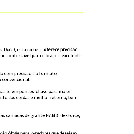
s 16x20, esta raquete
oferece precisão
ão confortável para o braço e excelente
ola com precisão e o formato
o convencional.
ossá-lo em pontos-chave para maior
ento das cordas e melhor retorno, bem
 duas camadas de grafite NAMD FlexForce,
ção óbvia para jogadores que desejam