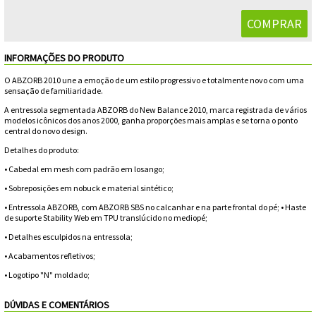
Feminino
Shorts
Viseiras
Para
Volkl
Chaveiros
Cordas
Masculino
Bolas
Wilson
Chumbos
Cordas
INFORMAÇÕES DO PRODUTO
Infantil
O ABZORB 2010 une a emoção de um estilo progressivo e totalmente novo com uma
Yonex
Cushion
Para
sensação de familiaridade.
New
A entressola segmentada ABZORB do New Balance 2010, marca registrada de vários
Grips
Conforto
Fita
modelos icônicos dos anos 2000, ganha proporções mais amplas e se torna o ponto
Para
central do novo design.
Balance
Protetora
Durabilidade
Detalhes do produto:
Livros
Para
• Cabedal em mesh com padrão em losango;
Potência
Munhequeiras
• Sobreposições em nobuck e material sintético;
• Entressola ABZORB, com ABZORB SBS no calcanhar e na parte frontal do pé; • Haste
de suporte Stability Web em TPU translúcido no mediopé;
Overgrips
• Detalhes esculpidos na entressola;
Power
• Acabamentos refletivos;
• Logotipo "N" moldado;
Ball
Pressurizador
DÚVIDAS E COMENTÁRIOS
de