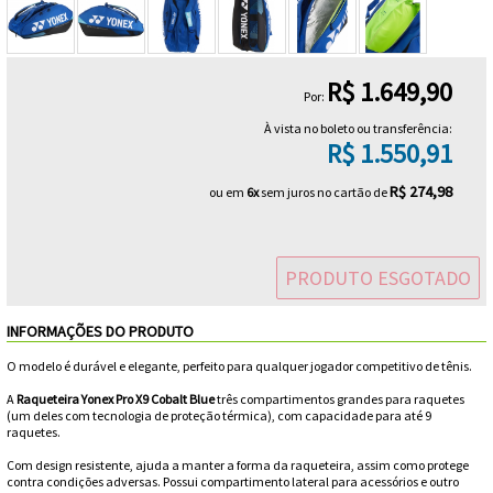
Head
Cordas
VESTUÁRIO
Volkl
Masculinos
Masculino
Calçados
Duplas
Babolat
Raqueteiras
Luxilon
Cordas
MASCULINO
VESTUÁRIO
Camisetas
Wilson
Femininos
Feminino
R$ 1.649,90
Triplas
Diadora
Por:
Prince
FEMININO
ACESSÓRIOS
Cordas
Calças
Jaquetas
Yonex
À vista no boleto ou transferência:
Joma
R$ 1.550,91
ProKennex
OUTLET
e
Anti
Cordas
Camisetas
Meias
Iniciante
R$ 274,98
ou em
6x
sem juros no cartão de
K-
Shorts
Vibradores
Sigma
Raquetes
e
Anti-
Cordas
/
Vestuário
Shorts
Para
Swiss
Lacoste
Camisas
transpirantes
Signum
Calçados
Intermediário
Infantil
Bandanas
Cordas
e
Controle
Jaquetas
PRODUTO ESGOTADO
Vestuário
Para
Nike
Pro
Solinco
Vestuário
Bermudas
e
Bate
Cordas
Infantil
Potência
Regatas
INFORMAÇÕES DO PRODUTO
Infantil
Prince
Agasalhos
Forte
Tecnifibre
Demais
O modelo é durável e elegante, perfeito para qualquer jogador competitivo de tênis.
Bolas
Cordas
/
Saias
A
Raqueteira Yonex Pro X9 Cobalt Blue
três compartimentos grandes para raquetes
Wilson
Produtos
Toalson
(um deles com tecnologia de proteção térmica), com capacidade para até 9
Junior
e
Bonés
Cordas
Vestuário
raquetes.
Yonex
Saia-
e
Com design resistente, ajuda a manter a forma da raqueteira, assim como protege
Unique
feminino
Cesto
Cordas
contra condições adversas. Possui compartimento lateral para acessórios e outro