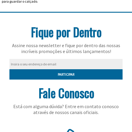
para guardar o calçado.
Feminino
Shorts
Viseiras
Para
Volkl
Chaveiros
Cordas
Masculino
Bolas
Wilson
Chumbos
Cordas
Fique por Dentro
Infantil
Yonex
Cushion
Para
Assine nossa newsletter e fique por dentro das nossas
New
Grips
Conforto
Fita
Para
incríveis promoções e últimos lançamentos!
Balance
Protetora
Durabilidade
Livros
Para
PARTICIPAR
Potência
Munhequeiras
Fale Conosco
Overgrips
Power
Está com alguma dúvida? Entre em contato conosco
através de nossos canais oficiais.
Ball
Pressurizador
de