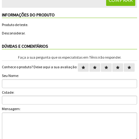
Feminino
Shorts
Viseiras
Para
Volkl
Chaveiros
Cordas
INFORMAÇÕES DO PRODUTO
Masculino
Bolas
Wilson
Chumbos
Cordas
Produto de teste.
Infantil
Desconsiderar.
Yonex
Cushion
Para
DÚVIDAS E COMENTÁRIOS
New
Grips
Conforto
Fita
Para
Faça a sua pergunta que os especialistas em Tênis irão responder.
Balance
Protetora
Durabilidade
Conhece o produto? Deixe aqui a sua avaliação:
Livros
Para
Seu Nome:
Potência
Munhequeiras
Cidade:
Overgrips
Mensagem:
Power
Ball
Pressurizador
de