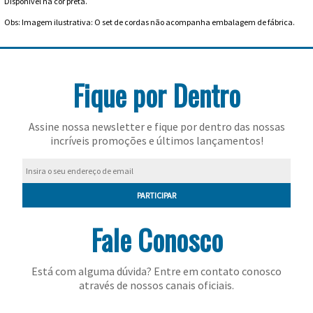
Disponível na cor preta.
Feminino
Shorts
Viseiras
Para
Volkl
Chaveiros
Cordas
Obs: Imagem ilustrativa: O set de cordas não acompanha embalagem de fábrica.
Masculino
Bolas
Wilson
Chumbos
Cordas
Infantil
Fique por Dentro
Yonex
Cushion
Para
New
Grips
Conforto
Fita
Para
Assine nossa newsletter e fique por dentro das nossas
Balance
incríveis promoções e últimos lançamentos!
Protetora
Durabilidade
Livros
Para
Potência
Munhequeiras
PARTICIPAR
Overgrips
Fale Conosco
Power
Está com alguma dúvida? Entre em contato conosco
Ball
Pressurizador
através de nossos canais oficiais.
de