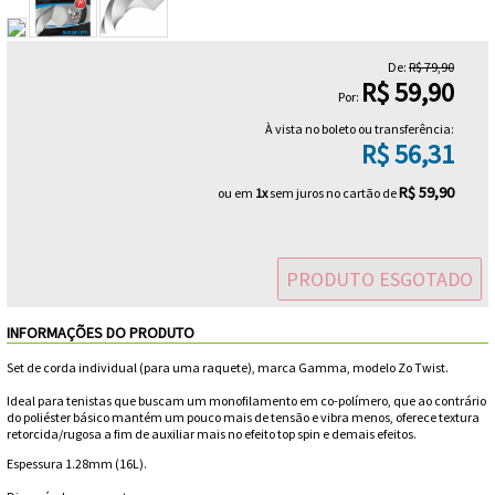
Head
Cordas
VESTUÁRIO
Volkl
Masculinos
Masculino
Calçados
Duplas
Babolat
Raqueteiras
Luxilon
Cordas
MASCULINO
De:
R$ 79,90
VESTUÁRIO
Camisetas
Wilson
Femininos
Feminino
R$ 59,90
Triplas
Diadora
Por:
Prince
FEMININO
ACESSÓRIOS
Cordas
Calças
Jaquetas
Yonex
À vista no boleto ou transferência:
Joma
R$ 56,31
ProKennex
OUTLET
e
Anti
Cordas
Camisetas
Meias
Iniciante
R$ 59,90
ou em
1x
sem juros no cartão de
K-
Shorts
Vibradores
Sigma
Raquetes
e
Anti-
Cordas
/
Vestuário
Shorts
Para
Swiss
Lacoste
Camisas
transpirantes
Signum
Calçados
Intermediário
Infantil
Bandanas
Cordas
e
Controle
Jaquetas
PRODUTO ESGOTADO
Vestuário
Para
Nike
Pro
Solinco
Vestuário
Bermudas
e
Bate
Cordas
Infantil
Potência
Regatas
INFORMAÇÕES DO PRODUTO
Infantil
Prince
Agasalhos
Forte
Tecnifibre
Demais
Set de corda individual (para uma raquete), marca Gamma, modelo Zo Twist.
Bolas
Cordas
/
Saias
Ideal para tenistas que buscam um monofilamento em co-polímero, que ao contrário
Wilson
Produtos
Toalson
do poliéster básico mantém um pouco mais de tensão e vibra menos, oferece textura
Junior
e
Bonés
Cordas
Vestuário
retorcida/rugosa a fim de auxiliar mais no efeito top spin e demais efeitos.
Yonex
Espessura 1.28mm (16L).
Saia-
e
Unique
feminino
Cesto
Cordas