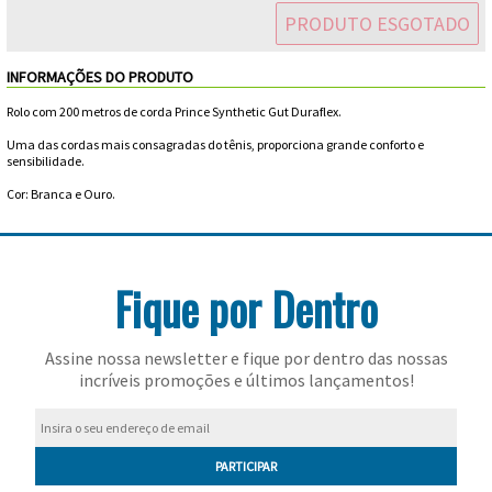
Feminino
Shorts
Viseiras
PRODUTO ESGOTADO
Para
Volkl
Chaveiros
Cordas
Masculino
Bolas
INFORMAÇÕES DO PRODUTO
Wilson
Chumbos
Cordas
Rolo com 200 metros de corda Prince Synthetic Gut Duraflex.
Infantil
Yonex
Cushion
Para
Uma das cordas mais consagradas do tênis, proporciona grande conforto e
sensibilidade.
New
Grips
Conforto
Fita
Para
Cor: Branca e Ouro.
Balance
Protetora
Durabilidade
Livros
Para
Potência
Fique por Dentro
Munhequeiras
Overgrips
Assine nossa newsletter e fique por dentro das nossas
incríveis promoções e últimos lançamentos!
Power
Ball
Pressurizador
PARTICIPAR
de