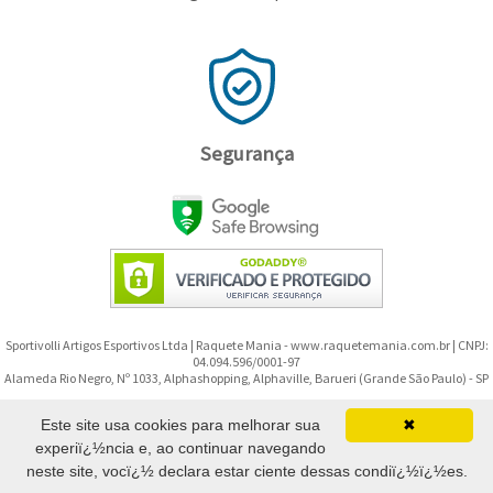
Segurança
Sportivolli Artigos Esportivos Ltda | Raquete Mania - www.raquetemania.com.br | CNPJ:
04.094.596/0001-97
Alameda Rio Negro, Nº 1033, Alphashopping, Alphaville, Barueri (Grande São Paulo) - SP
Copyright © 2008-2026 - Raquete Mania - Todos os direitos reservados.
Este site usa cookies para melhorar sua
✖
experiï¿½ncia e, ao continuar navegando
(11) 91299-9592
neste site, vocï¿½ declara estar ciente dessas condiï¿½ï¿½es.