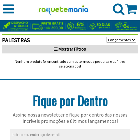
CADASTRE-
SE
ENTRE
PALESTRAS
MEUS
RAQUETES
Mostrar
Filtros
PEDIDOS
DE
BEACH
Babolat
Nenhum produto foi encontrado com os termos de pesquisa e os filtros
BUSCA:
selecionados!
TÊNIS
TENNIS
CORDAS
Raquetes
Dunlop
CATEGORIA:
BOLAS
e
Cordas
Vestuário
Todos selecionados
Head
Fique por Dentro
DE
RAQUETEIRAS
MARCA:
Acessórios
Babolat
Todas
Masculino
Cordas
Vestuário
Hello
Todos selecionados
TÊNIS
CALÇADOS
as
Mochilas
Gamma
PREÇO:
Feminino
Cordas
Assine nossa newsletter e fique por dentro das nossas
Kitty
Prince
incríveis promoções e últimos lançamentos!
RUNNING
Marcas
e
Adidas
Raqueteiras
Gioco
Cordas
ProKennex
FITNESS
Bolsas
Calçados
Asics
Raqueteiras