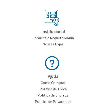
Feminino
Shorts
Viseiras
Para
Volkl
Chaveiros
Cordas
Masculino
Bolas
Wilson
Chumbos
Cordas
Infantil
Yonex
Cushion
Para
Institucional
New
Conheça a Raquete Mania
Grips
Conforto
Fita
Para
Nossas Lojas
Balance
Protetora
Durabilidade
Livros
Para
Potência
Munhequeiras
Overgrips
Ajuda
Como Comprar
Power
Política de Troca
Ball
Política de Entrega
Pressurizador
Política de Privacidade
de